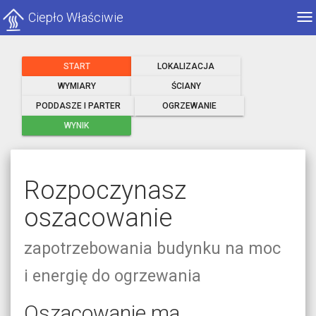
Ciepło Właściwie
Po
me
START
LOKALIZACJA
WYMIARY
ŚCIANY
PODDASZE I PARTER
OGRZEWANIE
WYNIK
Rozpoczynasz
oszacowanie
zapotrzebowania budynku na moc
i energię do ogrzewania
Oszacowanie ma