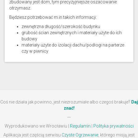
zbudowany jest dom, tym precyzyjniejsze oszacowanie
otrzymasz.
Będziesz potrzebować m.in takich informacji:
zewnętrzna długość/szerokość budynku
grubość ścian zewnętrznych i materiały użyte do ich
budowy
materiały użyte do izolacji dachu/podłogi na parterze
czy w piwnicy
Coś nie działa jak powinno, jest niezrozumiałe albo czegoś brakuje?
Daj
znać!
---
Wyprodukowano we Wrocławiu |
Regulamin
|
Polityka prywatności
Aplikacja jest częścią serwisu
Czyste Ogrzewanie
, którego misją jest