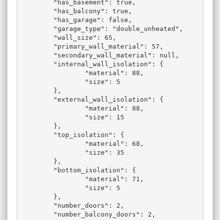
	"has_basement": true,

	"has_balcony": true,

	"has_garage": false,

	"garage_type": "double_unheated",

	"wall_size": 65,

	"primary_wall_material": 57,

	"secondary_wall_material": null,

	"internal_wall_isolation": {

		"material": 88,

		"size": 5

	},

	"external_wall_isolation": {

		"material": 88,

		"size": 15

	},

	"top_isolation": {

		"material": 68,

		"size": 35

	},

	"bottom_isolation": {

		"material": 71,

		"size": 5

	},

	"number_doors": 2,

	"number_balcony_doors": 2,
