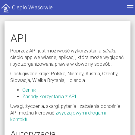
Ciepło Właściwie
Po
me
API
Poprzez API jest możliwość wykorzystania
silnika
cieplo.app we własnej aplikacji, która może wyglądać
i być zorganizowana prawie w dowolny sposób.
Obsługiwane kraje: Polska, Niemcy, Austria, Czechy,
Słowacja, Wielka Brytania, Holandia.
Cennik
Zasady korzystania z API
Uwagi, życzenia, skargi, pytania i zażalenia odnośnie
API można kierować
zwyczajowymi drogami
kontaktu
.
Autoryzacja