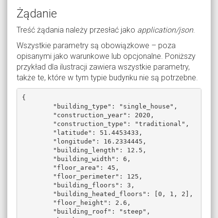
Żądanie
Treść żądania należy przesłać jako
application/json
.
Wszystkie parametry są obowiązkowe – poza
opisanymi jako warunkowe lub opcjonalne. Poniższy
przykład dla ilustracji zawiera wszystkie parametry,
także te, które w tym typie budynku nie są potrzebne.
{

	"building_type": "single_house",

	"construction_year": 2020,

	"construction_type": "traditional",

	"latitude": 51.4453433,

	"longitude": 16.2334445,

	"building_length": 12.5,

	"building_width": 6,

	"floor_area": 45,

	"floor_perimeter": 125,

	"building_floors": 3,

	"building_heated_floors": [0, 1, 2],

	"floor_height": 2.6,

	"building_roof": "steep",
