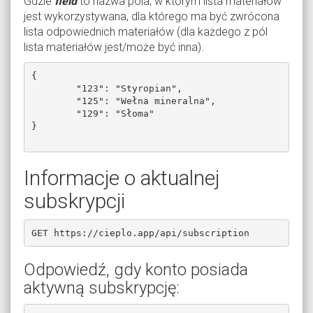
Gdzie
field
to nazwa pola, w którym lista materiałów
jest wykorzystywana, dla którego ma być zwrócona
lista odpowiednich materiałów (dla każdego z pól
lista materiałów jest/może być inna).
{

	"123": "Styropian",

	"125": "Wełna mineralna",

	"129": "Słoma"

}

Informacje o aktualnej
subskrypcji
GET https://cieplo.app/api/subscription
Odpowiedź, gdy konto posiada
aktywną subskrypcję: