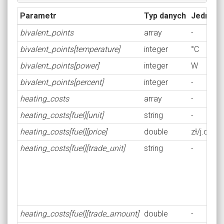
Parametr
Typ danych
Jednost
bivalent_points
array
-
bivalent_points[temperature]
integer
°C
bivalent_points[power]
integer
W
bivalent_points[percent]
integer
-
heating_costs
array
-
heating_costs[fuel][unit]
string
-
heating_costs[fuel][price]
double
zł/j.obl.
heating_costs[fuel][trade_unit]
string
-
heating_costs[fuel][trade_amount]
double
-