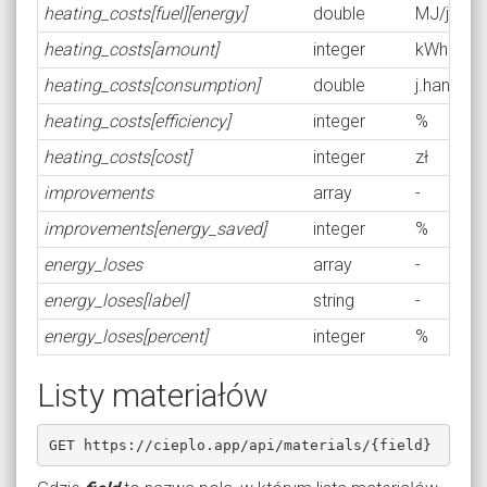
heating_costs[fuel][energy]
double
MJ/j.obl.
heating_costs[amount]
integer
kWh
heating_costs[consumption]
double
j.handl.
heating_costs[efficiency]
integer
%
heating_costs[cost]
integer
zł
improvements
array
-
improvements[energy_saved]
integer
%
energy_loses
array
-
energy_loses[label]
string
-
energy_loses[percent]
integer
%
Listy materiałów
GET https://cieplo.app/api/materials/{field}