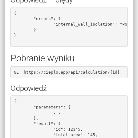
Odpowiedź – błędy
{

	"errors": {

		"internal_wall_isolation": "Pole wymagane."

	}

}

Pobranie wyniku
GET https://cieplo.app/api/calculation/{id}
Odpowiedź
{

	"parameters": {

		...

	},

	"result": {

		"id": 12345,

		"total_area": 145,
