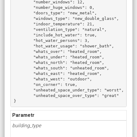
	"number_windows": 12,

	"number_huge_windows": 0,

	"doors_type": "new_metal",

	"windows_type": "new_double_glass",

	"indoor_temperature": 21,

	"ventilation_type": "natural",

	"include_hot_water": true,

	"hot_water_persons": 3,

	"hot_water_usage": "shower_bath",

	"whats_over": "heated_room",

	"whats_under": "heated_room",

	"whats_north": "heated_room",

	"whats_south": "unheated_room",

	"whats_east": "heated_room",

	"whats_west": "outdoor",

	"on_corner": true,

	"unheated_space_under_type": "worst",

	"unheated_space_over_type": "great"

Parametr
building_type