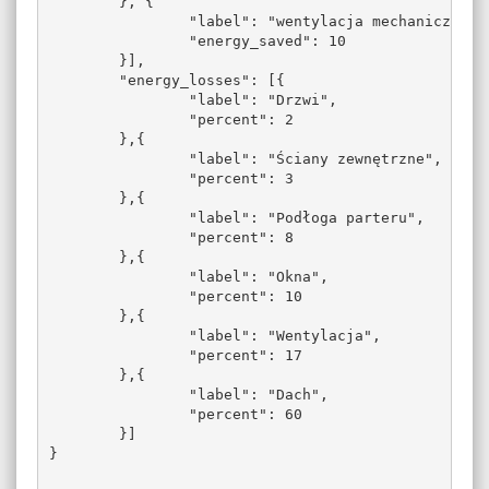
	}, {

		"label": "wentylacja mechaniczna z odzyskiem ciepła",

		"energy_saved": 10

	}],

	"energy_losses": [{

		"label": "Drzwi",

		"percent": 2

	},{

		"label": "Ściany zewnętrzne",

		"percent": 3

	},{

		"label": "Podłoga parteru",

		"percent": 8

	},{

		"label": "Okna",

		"percent": 10

	},{

		"label": "Wentylacja",

		"percent": 17

	},{

		"label": "Dach",

		"percent": 60

	}]

}
