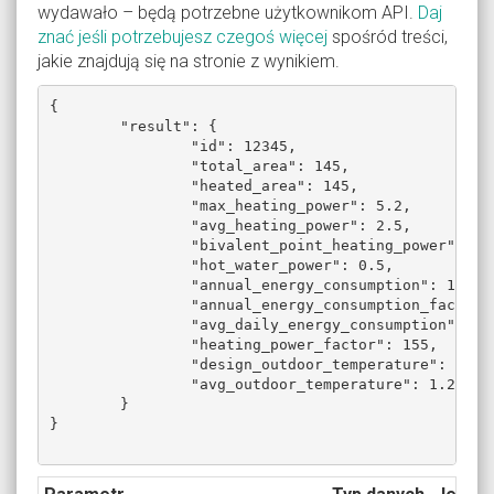
wydawało – będą potrzebne użytkownikom API.
Daj
znać jeśli potrzebujesz czegoś więcej
spośród treści,
jakie znajdują się na stronie z wynikiem.
{

	"result": {

		"id": 12345,

		"total_area": 145,

		"heated_area": 145,

		"max_heating_power": 5.2,

		"avg_heating_power": 2.5,

		"bivalent_point_heating_power": 4.6,

		"hot_water_power": 0.5,

		"annual_energy_consumption": 12345,

		"annual_energy_consumption_factor": 123,

		"avg_daily_energy_consumption": 123,

		"heating_power_factor": 155,

		"design_outdoor_temperature": -20,

		"avg_outdoor_temperature": 1.24

	}

}
