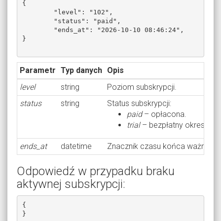
{

	"level": "102",

	"status": "paid",

	"ends_at": "2026-10-10 08:46:24",

}

Parametr
Typ danych
Opis
level
string
Poziom subskrypcji.
status
string
Status subskrypcji:
paid
– opłacona.
trial
– bezpłatny okres pró
ends_at
datetime
Znacznik czasu końca ważności 
Odpowiedź w przypadku braku
aktywnej subskrypcji:
{

}
