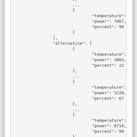
			...

			{

				"temperature": -11,

				"power": 7967,

				"percent": 99

			}

		],

		"alternative": [

			{

				"temperature": 5,

				"power": 3983,

				"percent": 22

			},

			...

			{

				"temperature": 0,

				"power": 5228,

				"percent": 67

			},

			...

			{

				"temperature": -14,

				"power": 8714,

				"percent": 99

			}
