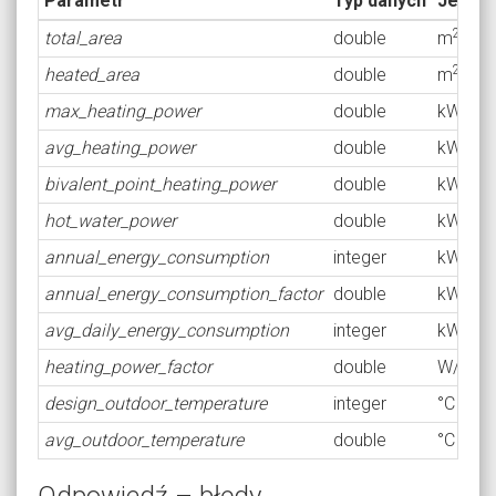
Parametr
Typ danych
Jedno
2
total_area
double
m
2
heated_area
double
m
max_heating_power
double
kW
avg_heating_power
double
kW
bivalent_point_heating_power
double
kW
hot_water_power
double
kW
annual_energy_consumption
integer
kWh
annual_energy_consumption_factor
double
kWh/m
avg_daily_energy_consumption
integer
kWh
2
heating_power_factor
double
W/m
design_outdoor_temperature
integer
°C
avg_outdoor_temperature
double
°C