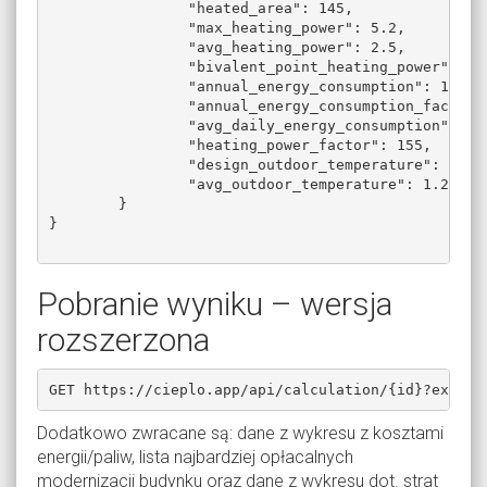
		"heated_area": 145,

		"max_heating_power": 5.2,

		"avg_heating_power": 2.5,

		"bivalent_point_heating_power": 4.6,

		"annual_energy_consumption": 12345,

		"annual_energy_consumption_factor": 123,

		"avg_daily_energy_consumption": 123,

		"heating_power_factor": 155,

		"design_outdoor_temperature": -20,

		"avg_outdoor_temperature": 1.24

	}

}

Pobranie wyniku – wersja
rozszerzona
GET https://cieplo.app/api/calculation/{id}?extend
Dodatkowo zwracane są: dane z wykresu z kosztami
energii/paliw, lista najbardziej opłacalnych
modernizacji budynku oraz dane z wykresu dot. strat