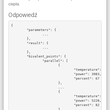
ciepła.
Odpowiedź
{

	"parameters": {

		...

	},

	"result": {

		...

	},

	"bivalent_points": {

		"parallel": [

			{

				"temperature": 5,

				"power": 3983,

				"percent": 67

			},

			...

			{

				"temperature": 0,

				"power": 5228,

				"percent": 82

			},
