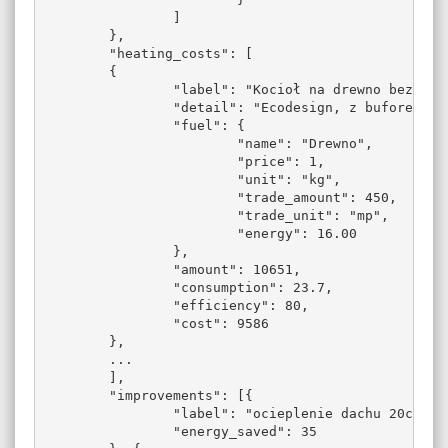
		]

	},

	"heating_costs": [

	{

		"label": "Kocioł na drewno bez podajnika",

		"detail": "Ecodesign, z buforem ciepła",

		"fuel": {

			"name": "Drewno",

			"price": 1,

			"unit": "kg",

			"trade_amount": 450,

			"trade_unit": "mp",

			"energy": 16.00

		},

		"amount": 10651,

		"consumption": 23.7,

		"efficiency": 80,

		"cost": 9586

	},

	...

	],

	"improvements": [{

		"label": "ocieplenie dachu 20cm styropianu",

		"energy_saved": 35
