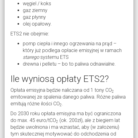
węgiel / koks
gaz ziemny
gaz płynny
olej opałowy.
ETS2 nie obejmie:
pomp ciepła i innego ogrzewania na prąd –
który już podlega opłacie emisyjnej w ramach
starego
systemu ETS
drewna i pelletu – bo to paliwa odnawialne.
Ile wyniosą opłaty ETS2?
Opłata emisyjna będzie naliczana od 1 tony CO
2
emitowanej ze spalenia danego paliwa. Różne paliwa
emitują różne ilości CO
.
2
Do 2030 roku opłata emisyjna ma być ograniczona
do max. 45 euro/tCO
(ok. 200zł), ale z biegiem lat
2
będzie uwolniona i ma wzrastać, aby (w założeniu)
tym skuteczniej motywować do odchodzenia od