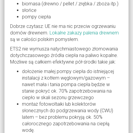
biomasa (drewno / pellet / zrębka / zboża itp.)
słońce
pompy ciepła
Dobrze czytasz: UE nie ma nic przeciw ogrzewaniu
domów drewnem.
Lokalne zakazy palenia drewnem
są w całości polskim pomysłem.
ETS2 nie wymusza natychmiastowego złomowania
dotychczasowego źródła ciepła na paliwo kopalne.
Możliwe są całkiem efektywne pół-środki takie jak:
dołożenie małej pompy ciepła do istniejącej
instalacji z kotłem węglowym/gazowym –
nawet mała i tania pompa ciepła będzie w
stanie pokryć ok. 70% zapotrzebowania na
ciepło w skali sezonu grzewczego
montaż fotowoltaiki lub kolektorów
słonecznych do podgrzewania wody (CWU)
latem – bez problemu pokryją ok. 50%
całorocznego zapotrzebowania na ciepłą
wodę.